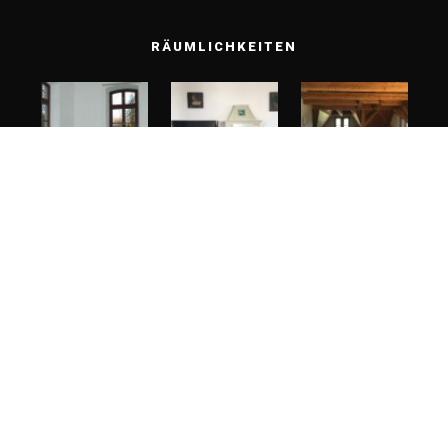
RÄUMLICHKEITEN
Impressum
Datenschutzerklärung
Mietbedingungen
Hausordnung
unsere Tarife