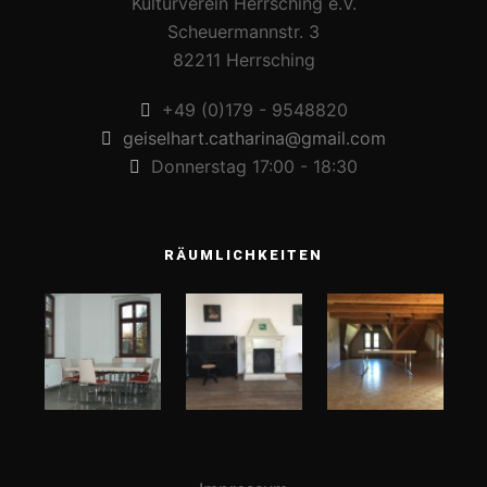
Kulturverein Herrsching e.V.
Scheuermannstr. 3
82211 Herrsching
+49 (0)179 - 9548820
geiselhart.catharina@gmail.com
Donnerstag 17:00 - 18:30
RÄUMLICHKEITEN