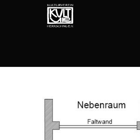
Kaminzimmer_Seminar_10_Teilnehmer
KAMINZIMMER_SEMINAR_10_TEILNEHMER
Kaminzimmer_Bühne_90_Zuschauer
KAMINZIMMER_BÜHNE_90_ZUSCHAUER
Kaminzimmer_Mitte_80_Zuschauer
KAMINZIMMER_MITTE_80_ZUSCHAUER
Kaminzimmer_Tische_44_Personen
KAMINZIMMER_TISCHE_44_PERSONEN