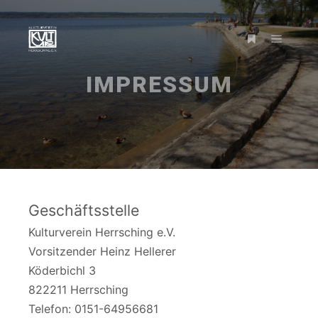
Hauptm
Weitere Inform
IMPRESSUM
Geschäftsstelle
Kulturverein Herrsching e.V.
Vorsitzender Heinz Hellerer
Köderbichl 3
822211 Herrsching
Telefon: 0151-64956681